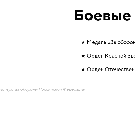
Боевые 
Медаль «За оборо
Орден Красной Зв
Орден Отечественн
истерства обороны Российской Федерации