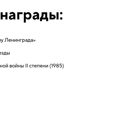
награды:
ну Ленинграда»
езды
ой войны II степени (1985)