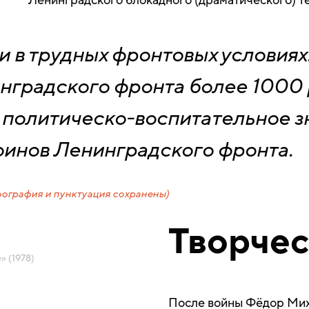
Ленинградского блокадного (драматического) те
и в трудных фронтовых условиях
градского фронта более 1000 р
политическо-воспитательное з
оинов Ленинградского фронта.
фография и пунктуация сохранены)
Творчес
» (1978)
После войны Фёдор Мих