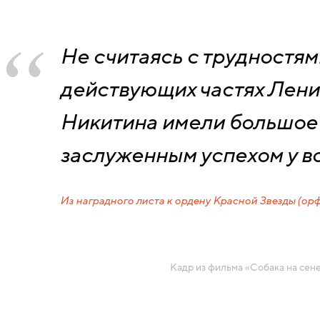
Не считаясь с трудностям
действующих частях Ленин
Никитина имели большое 
заслуженным успехом у в
Из наградного листа к ордену Красной Звезды (ор
Кадр из фильма «Собака на сене