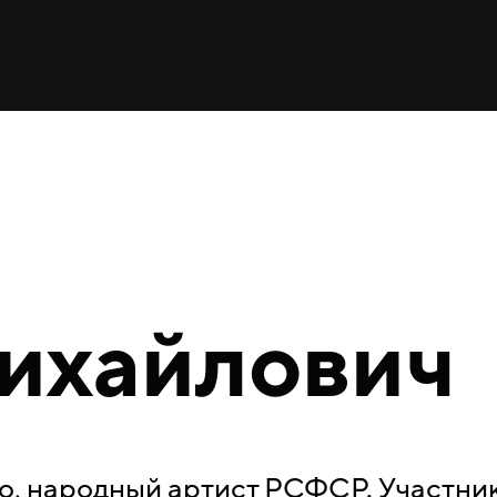
ихайлович
но, народный артист РСФСР. Участн