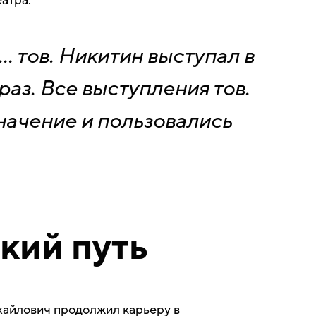
атра.
… тов. Никитин выступал в
аз. Все выступления тов.
начение и пользовались
кий путь
айлович продолжил карьеру в