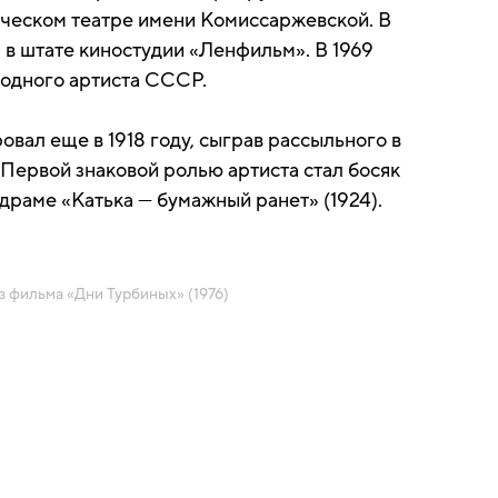
ческом театре имени Комиссаржевской. В
 в штате киностудии «Ленфильм». В 1969
родного артиста СССР.
вал еще в 1918 году, сыграв рассыльного в
 Первой знаковой ролью артиста стал босяк
драме «Катька — бумажный ранет» (1924).
з фильма «Дни Турбиных» (1976)