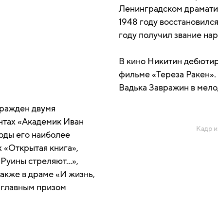
Ленинградском драмати
1948 году восстановился
году получил звание на
В кино Никитин дебютиро
фильме «Тереза Ракен».
Вадька Завражин в мело
гражден двумя
нтах «Академик Иван
Кадр и
оды его наиболее
х «Открытая книга»,
«Руины стреляют…»,
также в драме «И жизнь,
у главным призом