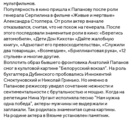
мультфильмов.
Популярность в кино пришла к Папанову после роли
генерала Серпилина в фильме «Живые и мертвые»
Александра Столпера. От роли актер вначале
отказывался, считая, что не похож на генерала. После
этого последовали знаменитые роли в кино: «Берегись
автомобиля», «Дети Дон Кихота» «Дайте жалобную
книгу», «Адъютант его превосходительства», «Служили
два товарища», «Возмездие», «Бриллиантовая рука», «12
стульев» и многие другие.
Воплотить образ бывшего фронтовика Анатолий Папанов
смог в культовой картине "Белорусский вокзал". На роль
бухгалтера Дубинского пробовались Иннокентий
Смоктуновский и Николай Гринько. Но именно в
Папанове режиссер увидел сочетание нежности и
сентиментальности с брутальностью и мощью. Когда на
репетиции Нина Ургант исполняла песню "Нам нужна
одна победа", актеры-мужчины не выдержали и
заплакали. Так родилась знаменитая сцена картины.
На родине актера в Вязьме установлен памятник.