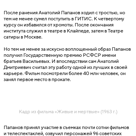
После ранения Анатолий Папанов ходил с тростью, но
тем не менее сумел поступить в ГИТИС. К четвертому
курсу он избавился от хромоты. После окончания
института служил в театре в Клайпеде, затем в Театре
сатиры в Москве.
Но тем не менее за искусно воплощенный образ Папанов
получил Государственную премию РСФСР имени
братьев Васильевых. И впоследствии сам Анатолий
Дмитриевич считал эту работу одной из лучших в своей
карьере. Фильм посмотрели более 40 млн человек, он
занял первое место в прокате.
Кадр из фильма «Живые и мертвые» (1963 г.)
Папанов принял участие в съемках почти сотни фильмов
и телеспектаклей, озвучил персонажей 96 советских